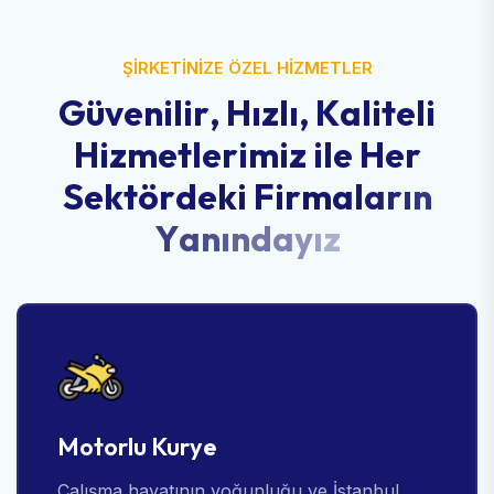
ŞİRKETİNİZE ÖZEL HİZMETLER
G
ü
v
e
n
i
l
i
r
,
H
ı
z
l
ı
,
K
a
l
i
t
e
l
i
H
i
z
m
e
t
l
e
r
i
m
i
z
i
l
e
H
e
r
S
e
k
t
ö
r
d
e
k
i
F
i
r
m
a
l
a
r
ı
n
Y
a
n
ı
n
d
a
y
ı
z
Motorlu Kurye
Çalışma hayatının yoğunluğu ve İstanbul