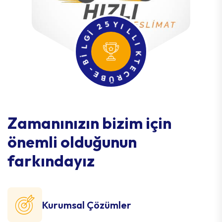
2
I
5
G
Y
L
I
I
L
B
L
-
I
E
K
B
T
Ü
E
R
C
Z
a
m
a
n
ı
n
ı
z
ı
n
b
i
z
i
m
i
ç
i
n
ö
n
e
m
l
i
o
l
d
u
ğ
u
n
u
n
f
a
r
k
ı
n
d
a
y
ı
z
Kurumsal Çözümler