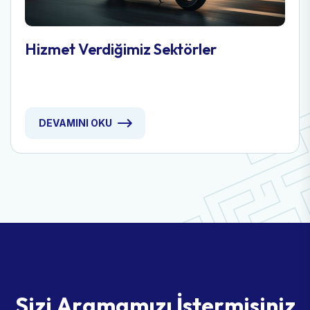
Hizmet Verdiğimiz Sektörler
DEVAMINI OKU
S
i
z
i
A
r
a
m
a
m
ı
z
ı
İ
s
t
e
r
m
i
s
i
n
i
z