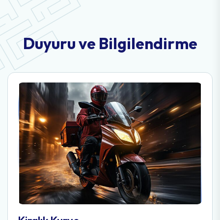
D
u
y
u
r
u
v
e
B
i
l
g
i
l
e
n
d
i
r
m
e