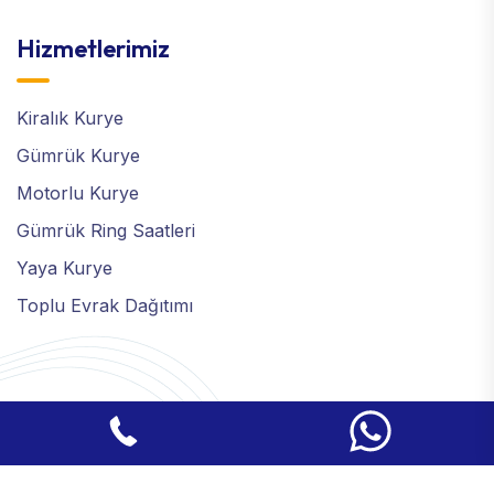
Hizmetlerimiz
Kiralık Kurye
Gümrük Kurye
Motorlu Kurye
Gümrük Ring Saatleri
Yaya Kurye
Toplu Evrak Dağıtımı
Copyright ©
BSC Kurye
| Tüm hakları saklıdır.
-
-
KVKK Aydınlatma Metni
Çerez Politikası
Gizlilik Politikası