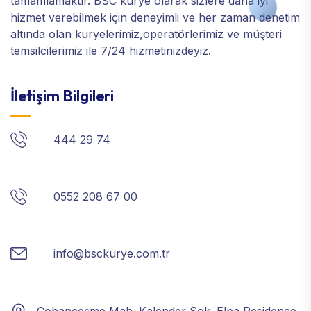
tamamlamaktır. BSC kurye olarak sizlere daha iyi
hizmet verebilmek için deneyimli ve her zaman denetim
altında olan kuryelerimiz,operatörlerimiz ve müşteri
temsilcilerimiz ile 7/24 hizmetinizdeyiz.
İletişim Bilgileri
444 29 74
0552 208 67 00
info@bsckurye.com.tr
Çobançeşme Mah. Kalender Sok. Elpa Residence